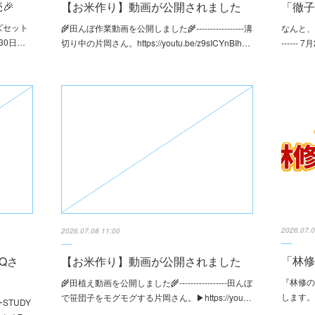
🎉
【お米作り】動画が公開されました
「徹
ズセット
🌾田んぼ作業動画を公開しました🌾-----------------溝
なんと、「
30日…
切り中の片岡さん。https://youtu.be/z9sICYnBIh…
-----
2026.07.0
2026.07.08 11:00
「林
Qさ
【お米作り】動画が公開されました
『林修
🌾田植え動画を公開しました🌾-----------------田んぼ
します。---
で笹団子をモグモグする片岡さん。▶https://you…
STUDY