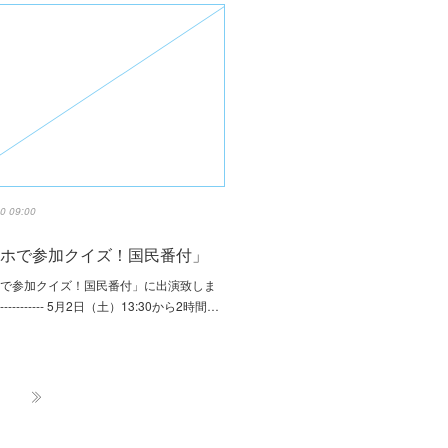
0 09:00
マホで参加クイズ！国民番付」
ホで参加クイズ！国民番付」に出演致しま
------------- 5月2日（土）13:30から2時間…