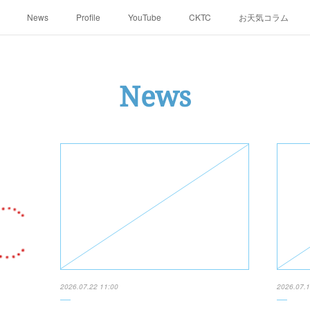
News
Profile
YouTube
CKTC
お天気コラム
News
2026.07.22 11:00
2026.07.1