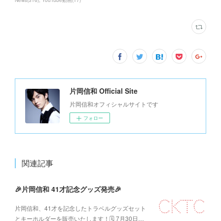
News
(
316
)
YouTube動画
(
17
)
片岡信和 Official Site
片岡信和オフィシャルサイトです
フォロー
関連記事
🎉片岡信和 41才記念グッズ発売🎉
片岡信和、41才を記念したトラベルグッズセット
とキーホルダーを販売いたします！🗓️ 7月30日…