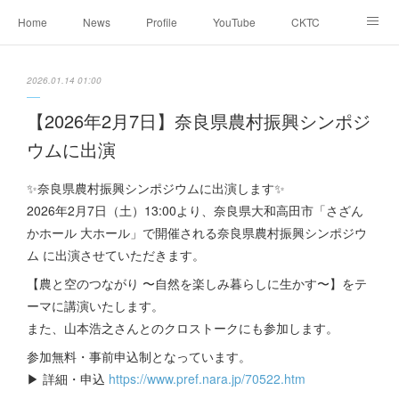
Home
News
Profile
YouTube
CKTC
お天気コラム
Blog
2026.01.14 01:00
【2026年2月7日】奈良県農村振興シンポジ
ウムに出演
✨奈良県農村振興シンポジウムに出演します✨
2026年2月7日（土）13:00より、奈良県大和高田市「さざん
かホール 大ホール」で開催される奈良県農村振興シンポジウ
ム に出演させていただきます。
【農と空のつながり 〜自然を楽しみ暮らしに生かす〜】をテ
ーマに講演いたします。
また、山本浩之さんとのクロストークにも参加します。
参加無料・事前申込制となっています。
▶ 詳細・申込
https://www.pref.nara.jp/70522.htm