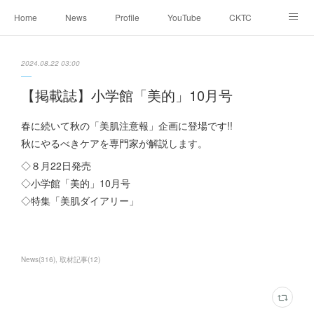
Home
News
Profile
YouTube
CKTC
お天気コラム
Blog
2024.08.22 03:00
【掲載誌】小学館「美的」10月号
春に続いて秋の「美肌注意報」企画に登場です!!
秋にやるべきケアを専門家が解説します。
◇８月22日発売
◇小学館「美的」10月号
◇特集「美肌ダイアリー」
News
(
316
)
取材記事
(
12
)